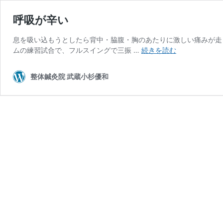
呼吸が辛い
息を吸い込もうとしたら背中・脇腹・胸のあたりに激しい痛みが走
呼
ムの練習試合で、フルスイングで三振 …
続きを読む
吸
が
整体鍼灸院 武蔵小杉優和
辛
い