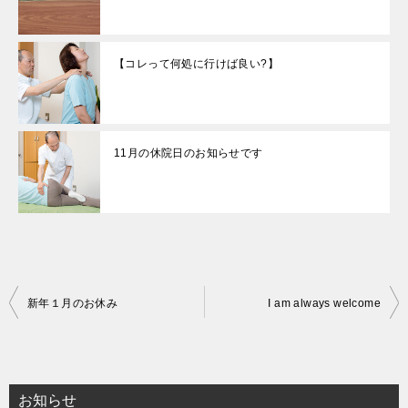
【コレって何処に行けば良い?】
11月の休院日のお知らせです
投
新年１月のお休み
I am always welcome
稿
ナ
ビ
お知らせ