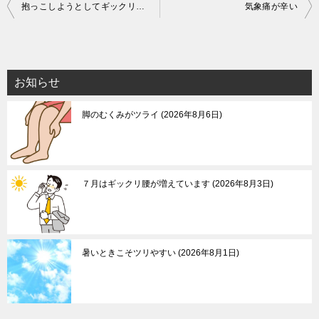
投
抱っこしようとしてギックリ腰に
気象痛が辛い
稿
ナ
ビ
お知らせ
ゲ
脚のむくみがツライ
2026年8月6日
ー
シ
ョ
ン
７月はギックリ腰が増えています
2026年8月3日
暑いときこそツリやすい
2026年8月1日