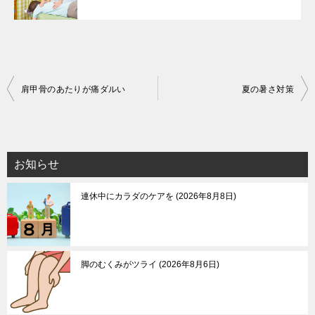
投
肩甲骨のあたりが痛ダルい
夏の暑さ対策
稿
ナ
ビ
お知らせ
ゲ
連休中にカラダのケアを
2026年8月8日
ー
シ
ョ
ン
脚のむくみがツライ
2026年8月6日