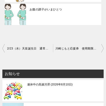
お腹の調子がいまひとつ
投
2/23（水）天皇誕生日 通常営業です
川崎じもと応援券 使用期限は3/31（木）
稿
ナ
ビ
お知らせ
ゲ
連休中の高速渋滞
2026年8月10日
ー
シ
ョ