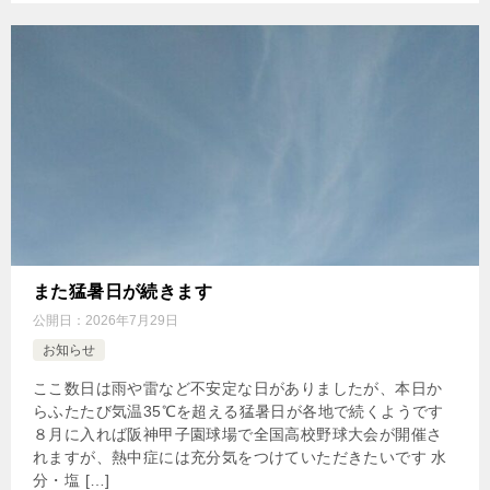
また猛暑日が続きます
公開日：
2026年7月29日
お知らせ
ここ数日は雨や雷など不安定な日がありましたが、本日か
らふたたび気温35℃を超える猛暑日が各地で続くようです
８月に入れば阪神甲子園球場で全国高校野球大会が開催さ
れますが、熱中症には充分気をつけていただきたいです 水
分・塩 […]