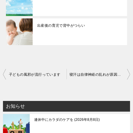
出産後の育児で背中がつらい
投
子どもの風邪が流行っています
寝汗は自律神経の乱れが原因のことも
稿
ナ
ビ
お知らせ
ゲ
連休中にカラダのケアを
2026年8月8日
ー
シ