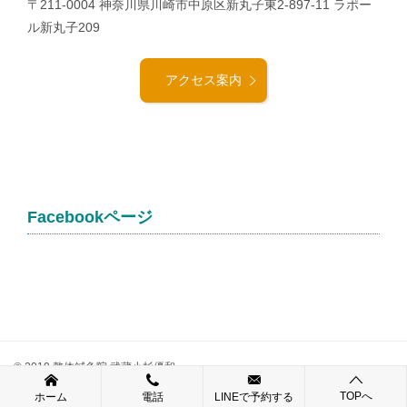
〒211-0004 神奈川県川崎市中原区新丸子東2-897-11 ラポー
ル新丸子209
アクセス案内
Facebookページ
© 2019 整体鍼灸院 武蔵小杉優和
TOPへ
ホーム
電話
LINEで予約する