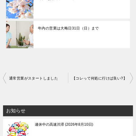
年内の営業は大晦日31日（日）まで
投
通常営業がスタートしました
【コレって何処に行けば良い?】
稿
ナ
ビ
お知らせ
ゲ
連休中の高速渋滞
2026年8月10日
ー
シ