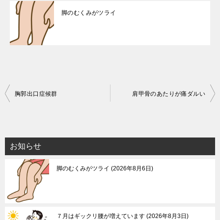
脚のむくみがツライ
投
胸郭出口症候群
肩甲骨のあたりが痛ダルい
稿
ナ
ビ
お知らせ
ゲ
脚のむくみがツライ
2026年8月6日
ー
シ
ョ
ン
７月はギックリ腰が増えています
2026年8月3日